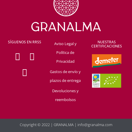
SÍGUENOS EN RRSS
NUESTRAS
Aviso Legal y
CERTIFICACIONES
F
Y
I
Política de
a
o
n
Privacidad
c
u
s
Gastos de envío y
e
t
t
plazos de entrega
b
u
a
Devoluciones y
o
b
g
reembolsos
o
e
r
k
a
Copyright © 2022 | GRANALMA | info@granalma.com
m