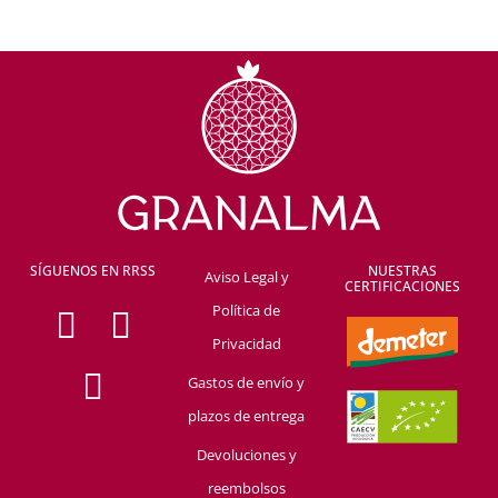
SÍGUENOS EN RRSS
NUESTRAS
Aviso Legal y
CERTIFICACIONES
F
Y
I
Política de
a
o
n
Privacidad
c
u
s
Gastos de envío y
e
t
t
plazos de entrega
b
u
a
Devoluciones y
o
b
g
reembolsos