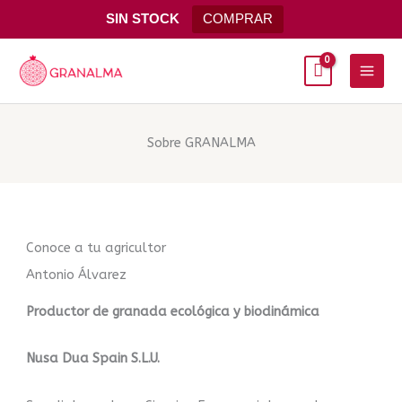
Ir
SIN STOCK
COMPRAR
al
Main
contenido
Men
Sobre GRANALMA
Conoce a tu agricultor
Antonio Álvarez
Productor de granada ecológica y biodinámica
Nusa Dua Spain S.L.U.