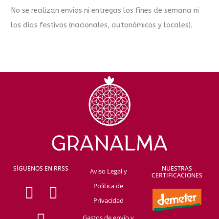
No se realizan envíos ni entregas los fines de semana ni
los días festivos (nacionales, autonómicos y locales).
SÍGUENOS EN RRSS
NUESTRAS
Aviso Legal y
CERTIFICACIONES
F
Y
I
Política de
a
o
n
Privacidad
Gastos de envío y