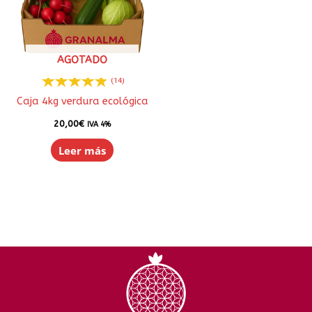
AGOTADO
(14)
Caja 4kg verdura ecológica
20,00
€
IVA 4%
Leer más